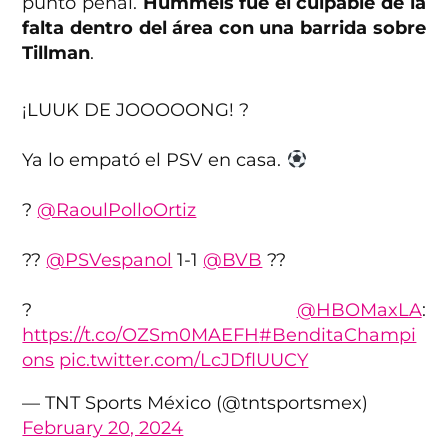
punto penal.
Hummels fue el culpable de la
falta dentro del área con una barrida sobre
Tillman
.
¡LUUK DE JOOOOONG! ?
Ya lo empató el PSV en casa.
?️
@RaoulPolloOrtiz
??
@PSVespanol
1-1
@BVB
??
?
@HBOMaxLA
:
https://t.co/OZSm0MAEFH
#BenditaChampi
ons
pic.twitter.com/LcJDflUUCY
— TNT Sports México (@tntsportsmex)
February 20, 2024