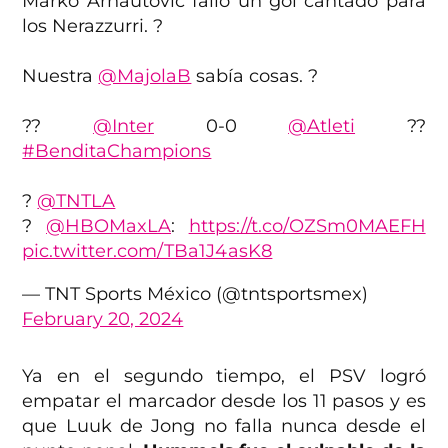
Marko Arnautovic falló un gol cantado para
los Nerazzurri. ?
Nuestra
@MajolaB
sabía cosas. ?
??
@Inter
0-0
@Atleti
??
#BenditaChampions
?
@TNTLA
?
@HBOMaxLA
:
https://t.co/OZSm0MAEFH
pic.twitter.com/TBa1J4asK8
— TNT Sports México (@tntsportsmex)
February 20, 2024
Ya en el segundo tiempo, el PSV logró
empatar el marcador desde los 11 pasos y es
que Luuk de Jong no falla nunca desde el