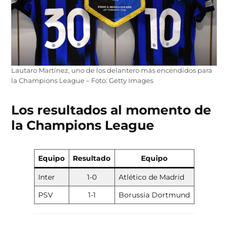
Lautaro Martínez, uno de los delantero más encendidos para
la Champions League – Foto: Getty Images
Los resultados al momento de
la Champions League
Equipo
Resultado
Equipo
Inter
1-0
Atlético de Madrid
PSV
1-1
Borussia Dortmund