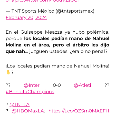
ons
pic.twitter.com/IU6uV2sGGl
— TNT Sports México (@tntsportsmex)
February 20, 2024
En el Guiseppe Meazza ya hubo polémica,
porque
los locales pedían mano de Nahuel
Molina en el área, pero el árbitro les dijo
que nah
… juzguen ustedes, ¿era o no penal?
¡Los locales pedían mano de Nahuel Molina!
?
??
@Inter
0-0
@Atleti
??
#BenditaChampions
?
@TNTLA
?
@HBOMaxLA
:
https://t.co/OZSm0MAEFH