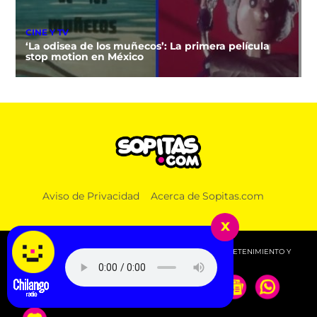
CINE Y TV
‘La odisea de los muñecos’: La primera película
stop motion en México
Aviso de Privacidad
Acerca de Sopitas.com
x
© 2026 SOPITAS.COM - MÚSICA, NOTICIAS, DEPORTES, ENTRETENIMIENTO Y
MÁS!.
Escucha Radio Chilango -