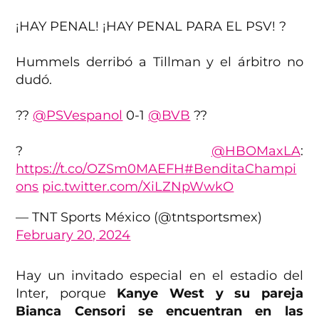
¡HAY PENAL! ¡HAY PENAL PARA EL PSV! ?
Hummels derribó a Tillman y el árbitro no
dudó.
??
@PSVespanol
0-1
@BVB
??
?
@HBOMaxLA
:
https://t.co/OZSm0MAEFH
#BenditaChampi
ons
pic.twitter.com/XiLZNpWwkO
— TNT Sports México (@tntsportsmex)
February 20, 2024
Hay un invitado especial en el estadio del
Inter, porque
Kanye West y su pareja
Bianca Censori se encuentran en las