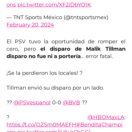
ons
pic.twitter.com/XF2iDbYO1K
— TNT Sports México (@tntsportsmex)
February 20, 2024
El PSV tuvo la oportunidad de romper el
cero, pero
el disparo de Malik Tillman
disparo no fue ni a portería
… error fatal.
¡Se la perdieron los locales! ?
Tillman envió su disparo por un lado.
??
@PSVespanol
0-0
@BVB
??
?
@HBOMaxLA
:
https://t.co/OZSm0MAEFH
#BenditaChampi