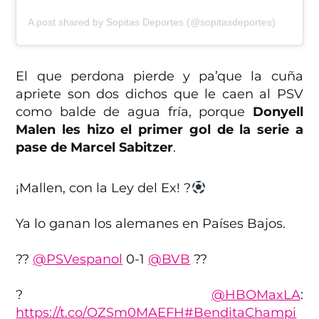
A post shared by Sopitas Deportes (@sopitasdeportes)
El que perdona pierde y pa’que la cuña
apriete son dos dichos que le caen al PSV
como balde de agua fría, porque
Donyell
Malen les hizo el primer gol de la serie a
pase de Marcel Sabitzer
.
¡Mallen, con la Ley del Ex! ?
Ya lo ganan los alemanes en Países Bajos.
??
@PSVespanol
0-1
@BVB
??
?
@HBOMaxLA
:
https://t.co/OZSm0MAEFH
#BenditaChampi