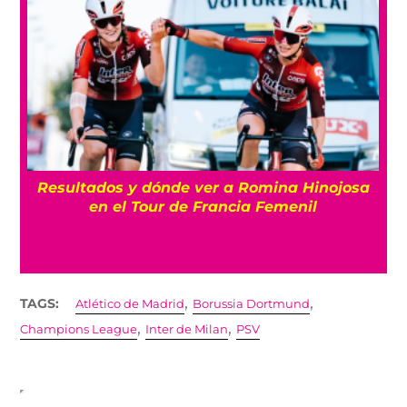
Todas las opciones: ¿Dónde ver la
pretemporada y temporada 2026 de la NFL
en México?
,
,
TAGS:
Atlético de Madrid
Borussia Dortmund
,
,
Champions League
Inter de Milan
PSV