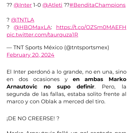
??
@Inter
1-0
@Atleti
??
#BenditaChampions
?
@TNTLA
?
@HBOMaxLA
:
https://t.co/OZSm0MAEFH
pic.twitter.com/taurquza1R
— TNT Sports México (@tntsportsmex)
February 20, 2024
El Inter perdonó a lo grande, no en una, sino
en dos ocasiones y
en ambas Marko
Arnautovic no supo definir
. Pero, la
segunda de las fallas, estaba solito frente al
marco y con Oblak a merced del tiro.
¡DE NO CREERSE! ?