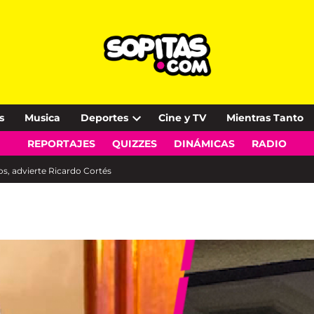
s
Musica
Deportes
Cine y TV
Mientras Tanto
Open
REPORTAJES
QUIZZES
DINÁMICAS
RADIO
dropdown
menu
s, advierte Ricardo Cortés