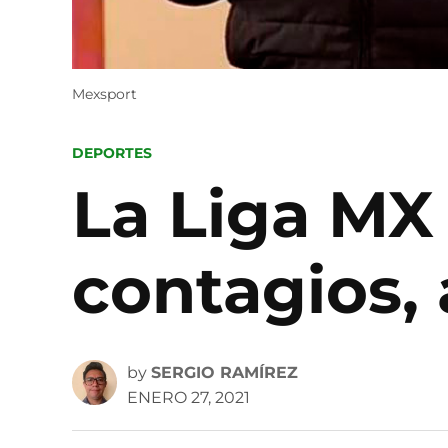
Mexsport
POSTED
DEPORTES
IN
La Liga MX
contagios, 
by
SERGIO RAMÍREZ
ENERO 27, 2021