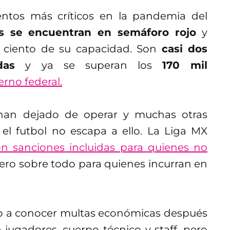
tos más críticos en la pandemia del
s se encuentran en semáforo rojo
y
or ciento de su capacidad. Son
casi dos
das
y ya se superan los
170 mil
rno federal.
s han dejado de operar y muchas otras
el futbol no escapa a ello. La Liga MX
n sanciones incluidas para quienes no
ro sobre todo para quienes incurran en
dio a conocer multas económicas después
 jugadores, cuerpo técnico y staff, pero