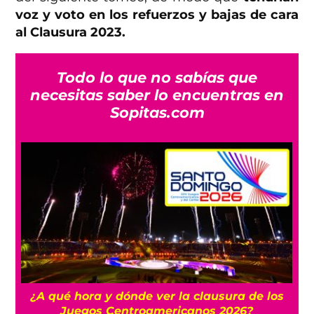
voz y voto en los refuerzos y bajas de cara
al Clausura 2023.
Todo lo que no sabías que
necesitas saber lo encuentras en
Sopitas.com
¿A qué hora y dónde ver la clausura de los
Mex
Juegos Centroamericanos 2026?