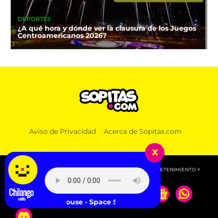
DEPORTES
¿A qué hora y dónde ver la clausura de los Juegos
Centroamericanos 2026?
Aviso de Privacidad
Acerca de Sopitas.com
x
© 2026 SOPITAS.COM - MÚSICA, NOTICIAS, DEPORTES, ENTRETENIMIENTO Y
MÁS!.
Beach House - Space Song