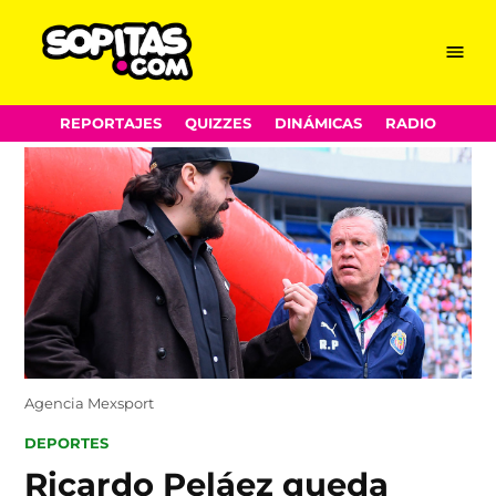
Menu
Sopitas.com
Skip
REPORTAJES
QUIZZES
DINÁMICAS
RADIO
to
content
Agencia Mexsport
POSTED
DEPORTES
IN
Ricardo Peláez queda