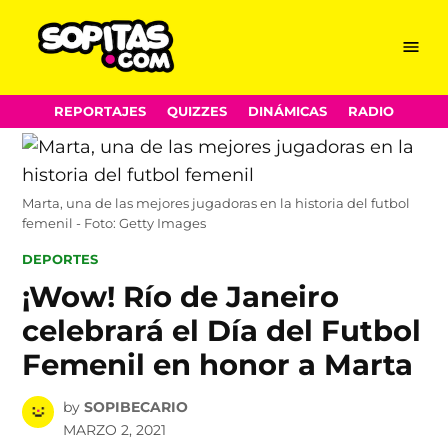
Menu
Sopitas.com
Skip
REPORTAJES
QUIZZES
DINÁMICAS
RADIO
to
content
Marta, una de las mejores jugadoras en la historia del futbol
femenil - Foto: Getty Images
POSTED
DEPORTES
IN
¡Wow! Río de Janeiro
celebrará el Día del Futbol
Femenil en honor a Marta
by
SOPIBECARIO
MARZO 2, 2021