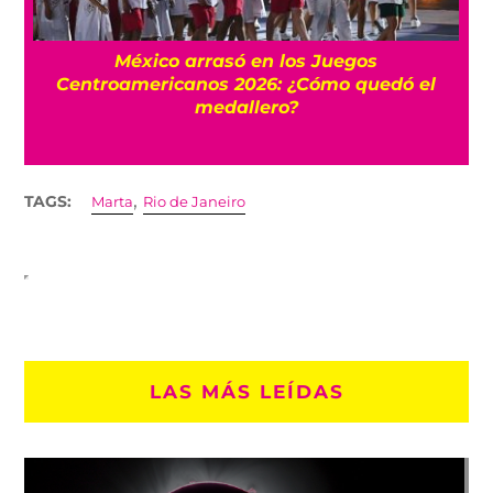
l
México arrasó en los Juegos
Centroamericanos 2026: ¿Cómo quedó el
medallero?
,
TAGS:
Marta
Rio de Janeiro
LAS MÁS LEÍDAS