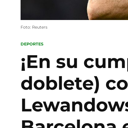
Foto: Reuters
POSTED
DEPORTES
IN
¡En su cump
doblete) c
Lewandowsk
Barcelona 