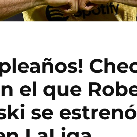
leaños! Checa
on el que Robe
i se estrenó
en LaLiga