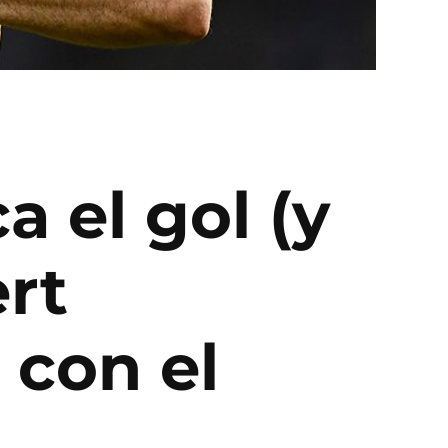
 el gol (y
rt
 con el