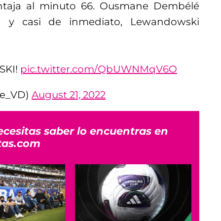
ntaja al minuto 66. Ousmane Dembélé
ra y casi de inmediato, Lewandowski
SKI!
pic.twitter.com/QbUWNMqV6O
le_VD)
August 21, 2022
ecesitas saber lo encuentras en
tas.com