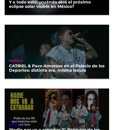
Y a todo esto, ¿cuándo será el próximo
eclipse solar visible en México?
MÚSICA
CA7RIEL & Paco Amoroso en el Palacio de los
Deportes: distinta era, misma locura
CINE Y TV
‘Nadie nos va a extrañar 2’: Películas de los