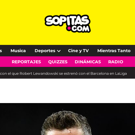
s
Musica
Deportes
Cine y TV
Mientras Tanto
Open
REPORTAJES
QUIZZES
DINÁMICAS
RADIO
dropdown
menu
) con el que Robert Lewandowski se estrenó con el Barcelona en LaLiga