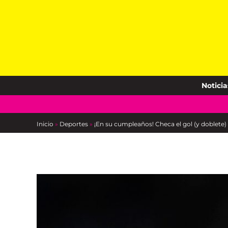
Skip
to
content
Noticia
Inicio
»
Deportes
»
¡En su cumpleaños! Checa el gol (y doblete