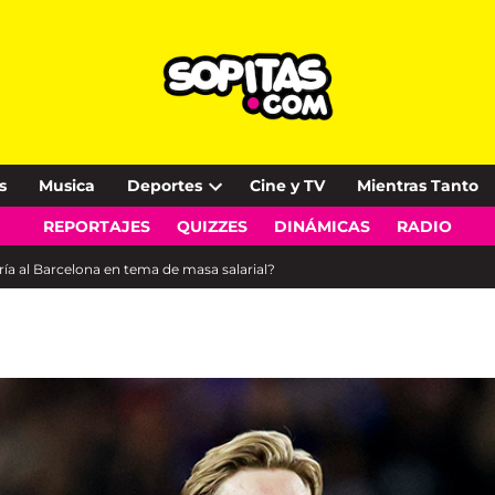
s
Musica
Deportes
Cine y TV
Mientras Tanto
Open
REPORTAJES
QUIZZES
DINÁMICAS
RADIO
dropdown
menu
ría al Barcelona en tema de masa salarial?