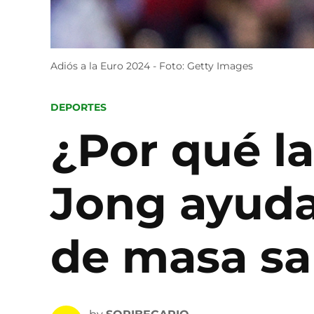
Adiós a la Euro 2024 - Foto: Getty Images
POSTED
DEPORTES
IN
¿Por qué la
Jong ayuda
de masa sal