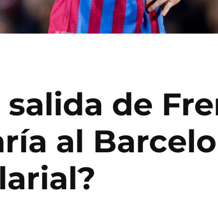
 salida de Fr
ría al Barcel
arial?