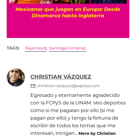
Mexicanos que juegan en Europa: Desde
Dinamarca hasta Inglaterra
,
TAGS:
Feyenoord
Santiago Giménez
CHRISTIAN VÁZQUEZ
christian.vazquez@sopitas.com
Egresado y eternamente agradecido
con la FCPyS de la UNAM. Veo deportes
como si me pagaran por ello (sí me
pagan por ello) y tengo la fortuna de
escribir de todos los temas que me
interesan, intrigan...
More by Christian