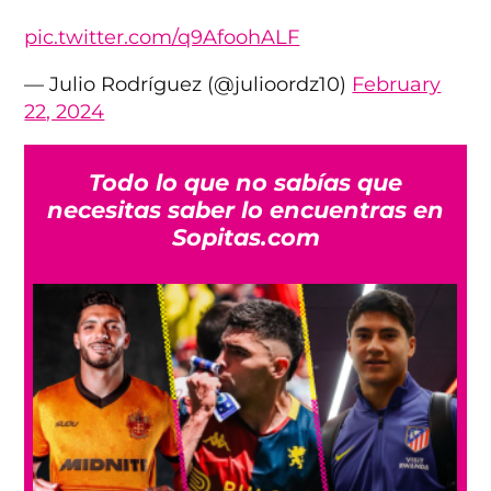
pic.twitter.com/q9AfoohALF
— Julio Rodríguez (@julioordz10)
February
22, 2024
Todo lo que no sabías que
necesitas saber lo encuentras en
Sopitas.com