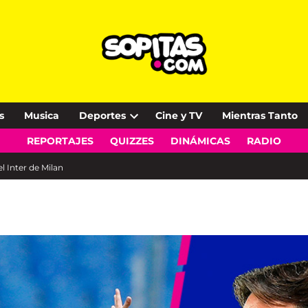
s
Musica
Deportes
Cine y TV
Mientras Tanto
Open
REPORTAJES
QUIZZES
DINÁMICAS
RADIO
dropdown
menu
l Inter de Milan