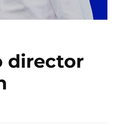
 director
n