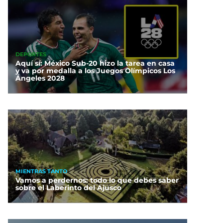
DEPORTES
Aquí sí: México Sub-20 hizo la tarea en casa
y va por medalla a los Juegos Olímpicos Los
Ángeles 2028
MIENTRAS TANTO
Vamos a perdernos: todo lo que debes saber
sobre el Laberinto del Ajusco