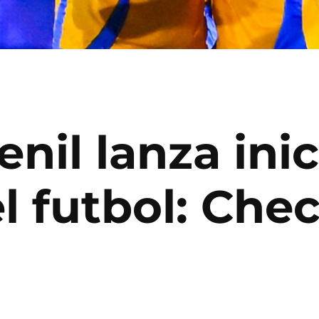
nil lanza inic
l futbol: Che