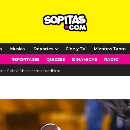
s
Musica
Deportes
Cine y TV
Mientras Tanto
Open
REPORTAJES
QUIZZES
DINÁMICAS
RADIO
dropdown
menu
r el futbol: Checa como inscribirte