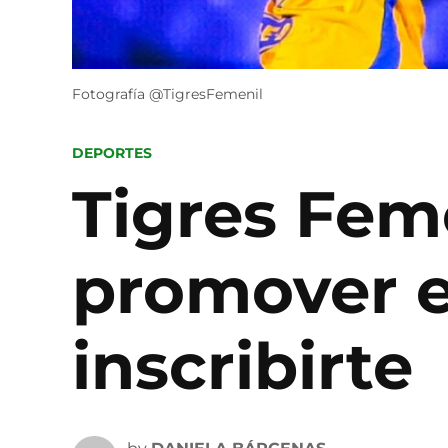
Fotografía @TigresFemenil
POSTED
DEPORTES
IN
Tigres Feme
promover e
inscribirte