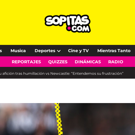
s
Musica
Deportes
Cine y TV
Mientras Tanto
Open
REPORTAJES
QUIZZES
DINÁMICAS
RADIO
dropdown
menu
afición tras humillación vs Newcastle: “Entendemos su frustración”