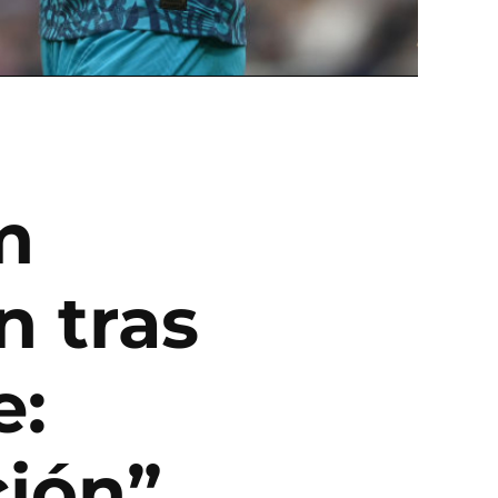
m
n tras
e:
ción”