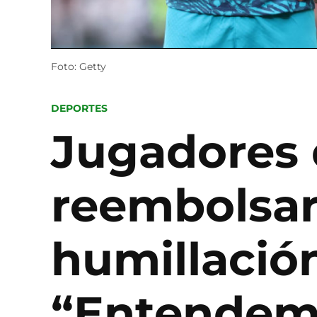
Foto: Getty
POSTED
DEPORTES
IN
Jugadores 
reembolsará
humillació
“Entendemo