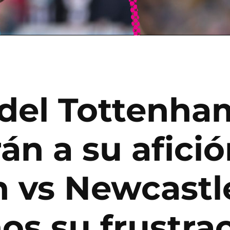
del Tottenha
n a su afició
n vs Newcastl
s su frustra