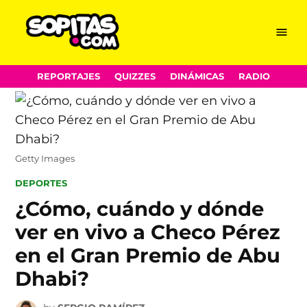
Menu
Sopitas.com
Skip
REPORTAJES
QUIZZES
DINÁMICAS
RADIO
to
content
Getty Images
POSTED
DEPORTES
IN
¿Cómo, cuándo y dónde
ver en vivo a Checo Pérez
en el Gran Premio de Abu
Dhabi?