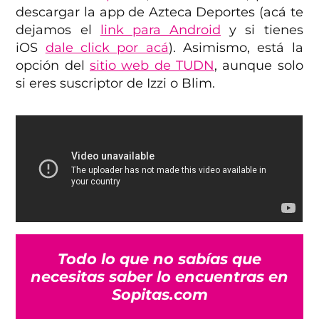
descargar la app de Azteca Deportes (acá te
dejamos el
link para Android
y si tienes
iOS
dale click por acá
). Asimismo, está la
opción del
sitio web de TUDN
, aunque solo
si eres suscriptor de Izzi o Blim.
Todo lo que no sabías que
necesitas saber lo encuentras en
Sopitas.com