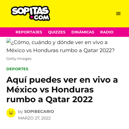
Menu
Sopitas.com
Skip
REPORTAJES
QUIZZES
DINÁMICAS
RADIO
to
content
Getty Images
POSTED
DEPORTES
IN
Aquí puedes ver en vivo a
México vs Honduras
rumbo a Qatar 2022
by
SOPIBECARIO
MARZO 27, 2022