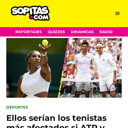
Menu
Sopitas.com
Skip
REPORTAJES
QUIZZES
DINÁMICAS
RADIO
to
content
POSTED
DEPORTES
IN
Ellos serían los tenistas
más afectados si ATP y