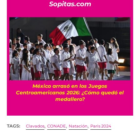
Sopitas.com
l
México arrasó en los Juegos
Centroamericanos 2026: ¿Cómo quedó el
medallero?
,
,
,
TAGS:
Clavados
CONADE
Natación
Paris 2024