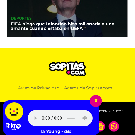
DEPORTES
FIFA niega que Infantino hizo millonaria a una
amante cuando estaba en UEFA
Aviso de Privacidad
Acerca de Sopitas.com
x
© 2026 SOPITAS.COM - MÚSICA, NOTICIAS, DEPORTES, ENTRETENIMIENTO Y
MÁS!.
Lola Young - d£aler