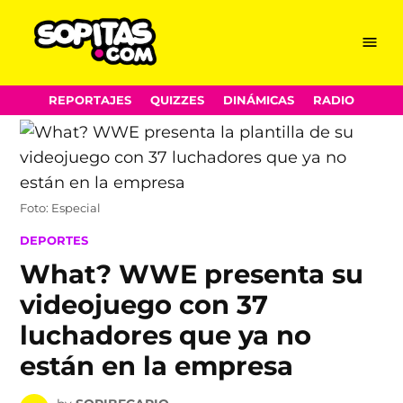
Menu
Sopitas.com
Skip
REPORTAJES
QUIZZES
DINÁMICAS
RADIO
to
content
Foto: Especial
POSTED
DEPORTES
IN
What? WWE presenta su
videojuego con 37
luchadores que ya no
están en la empresa