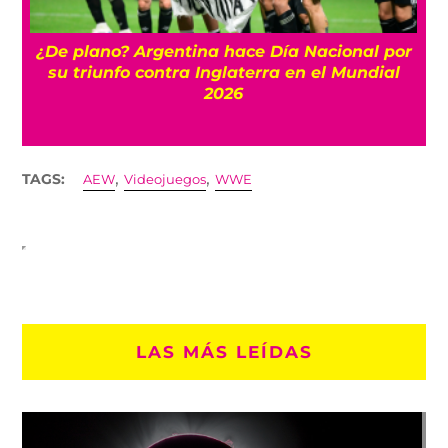
¿De plano? Argentina hace Día Nacional por
su triunfo contra Inglaterra en el Mundial
2026
,
,
TAGS:
AEW
Videojuegos
WWE
LAS MÁS LEÍDAS