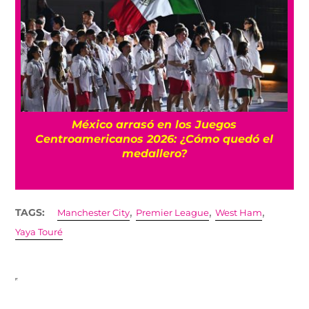
l
México arrasó en los Juegos
Centroamericanos 2026: ¿Cómo quedó el
medallero?
,
,
,
TAGS:
Manchester City
Premier League
West Ham
Yaya Touré