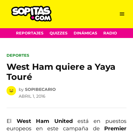
Menu
Sopitas.com
Skip
REPORTAJES
QUIZZES
DINÁMICAS
RADIO
to
content
POSTED
DEPORTES
IN
West Ham quiere a Yaya
Touré
by
SOPIBECARIO
ABRIL 1, 2016
El
West Ham United
está en puestos
europeos en este campaña de
Premier