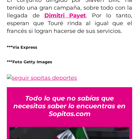
El conjunto dirigido por Slaven Bilic ha
tenido una gran campaña, sobre todo con la
llegada de
Dimitri Payet
. Por lo tanto,
esperan que Touré rinda al igual que el
francés si logran hacerse de sus servicios.
***Vía Express
***Foto Getty Images
Todo lo que no sabías que
necesitas saber lo encuentras en
Sopitas.com