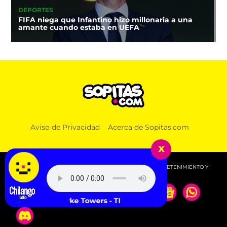
DEPORTES
FIFA niega que Infantino hizo millonaria a una
amante cuando estaba en UEFA
Aviso de Privacidad
Acerca de Sopitas.com
x
© 2026 SOPITAS.COM - MÚSICA, NOTICIAS, DEPORTES, ENTRETENIMIENTO Y
MÁS!.
Myke Towers - TENGO CELOS