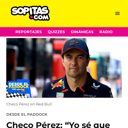
Menu
Sopitas.com
Skip
REPORTAJES
QUIZZES
DINÁMICAS
RADIO
to
content
Checo Pérez en Red Bull
POSTED
DESDE EL PADDOCK
IN
Checo Pérez: “Yo sé que