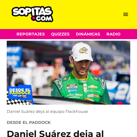
Menu
Sopitas.com
Skip
REPORTAJES
QUIZZES
DINÁMICAS
RADIO
to
content
Daniel Suárez deja al equipo Trackhouse
POSTED
DESDE EL PADDOCK
IN
Daniel Suárez deja al