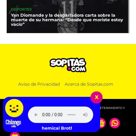
DEPORTES
Yan Diomande y la desgarradora carta sobre la
muerte de su hermana: “Desde que moriste estoy
vacío”
Aviso de Privacidad
Acerca de Sopitas.com
x
© 2026 SOPITAS.COM - MÚSICA, NOTICIAS, DEPORTES, ENTRETENIMIENTO Y
MÁS!.
The Chemical Brothers - Hey Boy Hey Girl