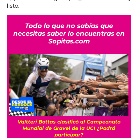
listo.
Todo lo que no sabías que
necesitas saber lo encuentras en
Sopitas.com
Valtteri Bottas clasificó al Campeonato
10
Mundial de Gravel de la UCI ¿Podrá
participar?