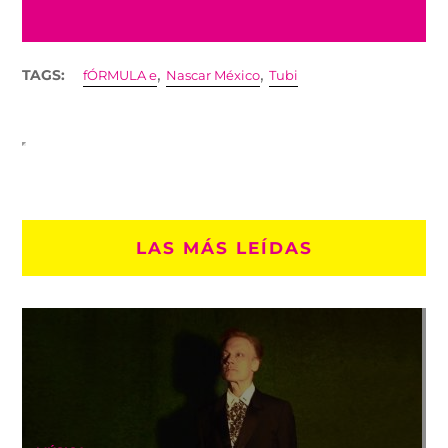
,
,
TAGS:
fÓRMULA e
Nascar México
Tubi
LAS MÁS LEÍDAS