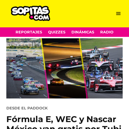
Menu
Sopitas.com
Skip
REPORTAJES
QUIZZES
DINÁMICAS
RADIO
to
content
POSTED
DESDE EL PADDOCK
IN
Fórmula E, WEC y Nascar
México van gratis por Tubi