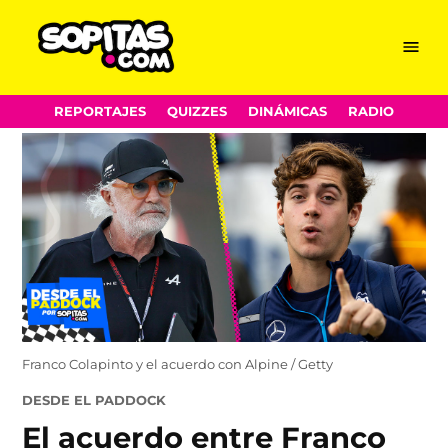
Menu
Sopitas.com
Skip
REPORTAJES
QUIZZES
DINÁMICAS
RADIO
to
content
Franco Colapinto y el acuerdo con Alpine / Getty
POSTED
DESDE EL PADDOCK
IN
El acuerdo entre Franco