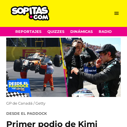
Menu
Sopitas.com
Skip
REPORTAJES
QUIZZES
DINÁMICAS
RADIO
to
content
GP de Canadá / Getty
POSTED
DESDE EL PADDOCK
IN
Primer podio de Kimi