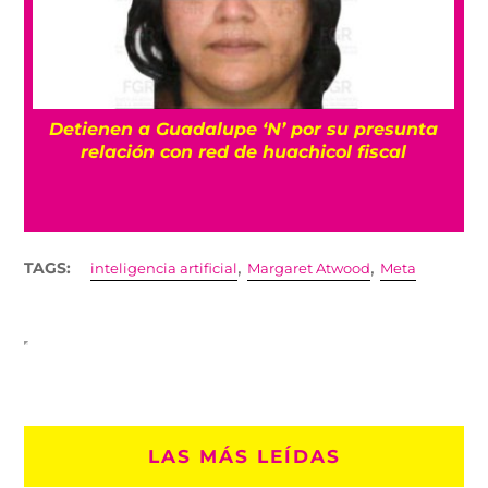
Detienen a Guadalupe ‘N’ por su presunta
r
relación con red de huachicol fiscal
,
,
TAGS:
inteligencia artificial
Margaret Atwood
Meta
LAS MÁS LEÍDAS