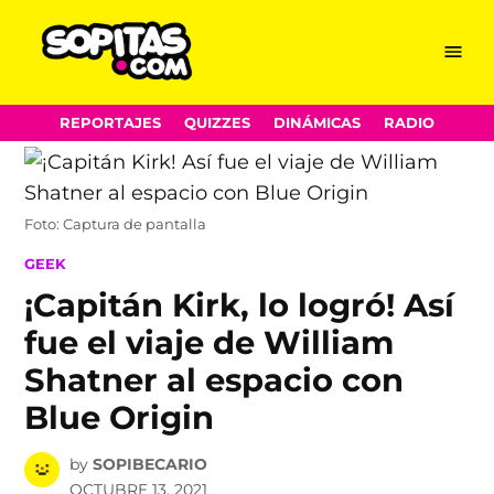
Menu
Sopitas.com
Skip
REPORTAJES
QUIZZES
DINÁMICAS
RADIO
to
content
Foto: Captura de pantalla
POSTED
GEEK
IN
¡Capitán Kirk, lo logró! Así
fue el viaje de William
Shatner al espacio con
Blue Origin
by
SOPIBECARIO
OCTUBRE 13, 2021