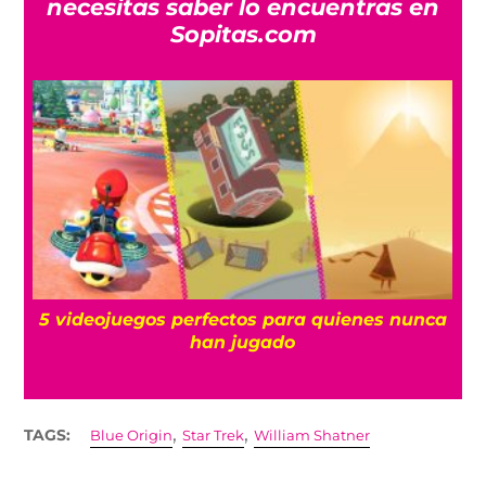
necesitas saber lo encuentras en
Sopitas.com
s
5 videojuegos perfectos para quienes nunca
han jugado
,
,
TAGS:
Blue Origin
Star Trek
William Shatner