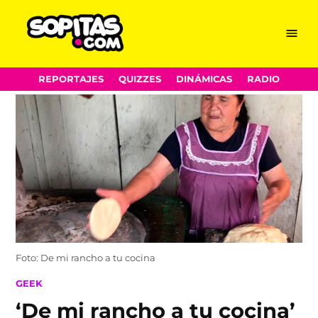
Menu
Sopitas.com
Skip
REPORTAJES
QUIZZES
DINÁMICAS
RADIO
to
content
Foto: De mi rancho a tu cocina
POSTED
GEEK
IN
‘De mi rancho a tu cocina’