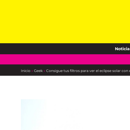
Skip
to
content
Noticia
Inicio
»
Geek
»
Consigue tus filtros para ver el eclipse solar c