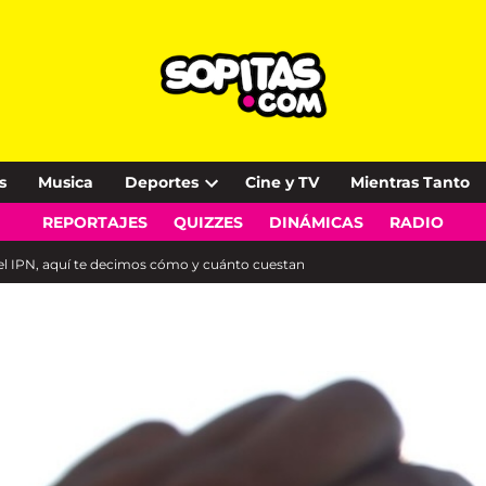
s
Musica
Deportes
Cine y TV
Mientras Tanto
Open
REPORTAJES
QUIZZES
DINÁMICAS
RADIO
dropdown
menu
on el IPN, aquí te decimos cómo y cuánto cuestan