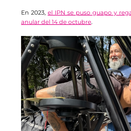
En 2023,
el IPN se puso guapo y regal
anular del 14 de octubre
.