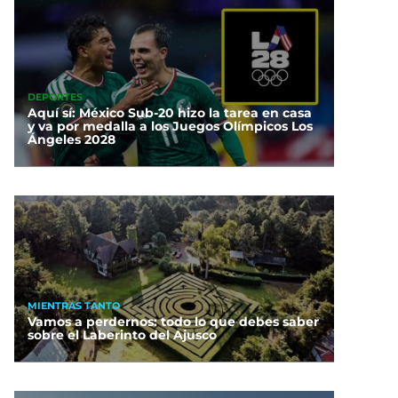
DEPORTES
Aquí sí: México Sub-20 hizo la tarea en casa
y va por medalla a los Juegos Olímpicos Los
Ángeles 2028
MIENTRAS TANTO
Vamos a perdernos: todo lo que debes saber
sobre el Laberinto del Ajusco