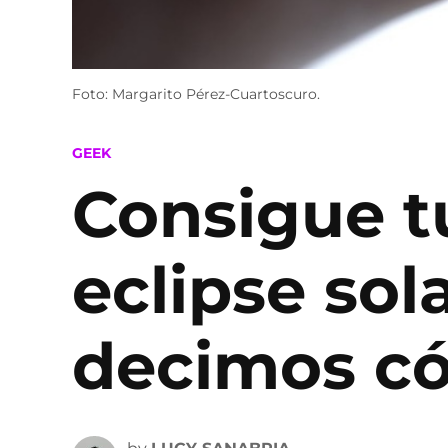
Foto: Margarito Pérez-Cuartoscuro.
POSTED
GEEK
IN
Consigue tu
eclipse sol
decimos có