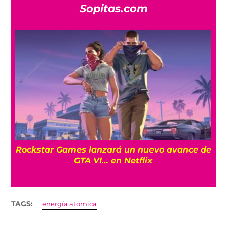
Sopitas.com
a
Rockstar Games lanzará un nuevo avance de
GTA VI… en Netflix
TAGS:
energía atómica