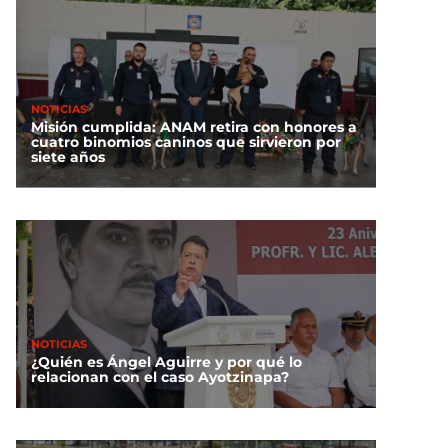
NOTICIAS
Misión cumplida: ANAM retira con honores a
cuatro binomios caninos que sirvieron por
siete años
NOTICIAS
¿Quién es Ángel Aguirre y por qué lo
relacionan con el caso Ayotzinapa?