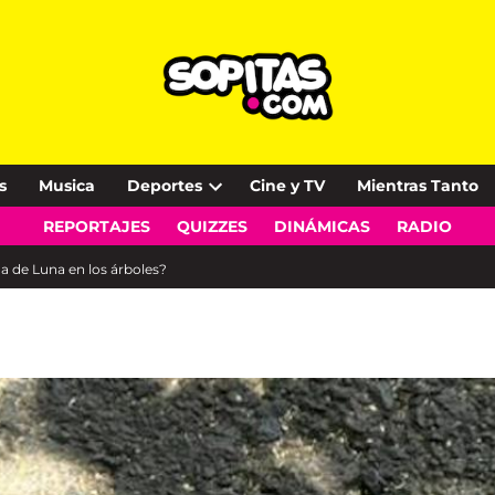
s
Musica
Deportes
Cine y TV
Mientras Tanto
Open
REPORTAJES
QUIZZES
DINÁMICAS
RADIO
dropdown
menu
a de Luna en los árboles?