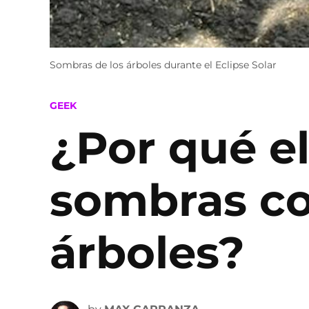
Sombras de los árboles durante el Eclipse Solar
POSTED
GEEK
IN
¿Por qué el
sombras co
árboles?