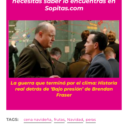
necesitas saber lo encuentras en
Sopitas.com
La guerra que terminó por el clima: Historia
o
real detrás de ‘Bajo presión’ de Brendan
Fraser
,
,
,
TAGS:
cena navideña
frutas
Navidad
peras