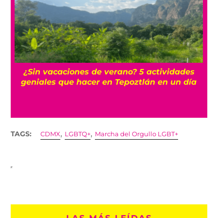
La historia oculta del barrio Romita, uno de
los más misteriosos de la CDMX
,
,
TAGS:
CDMX
LGBTQ+
Marcha del Orgullo LGBT+
LAS MÁS LEÍDAS