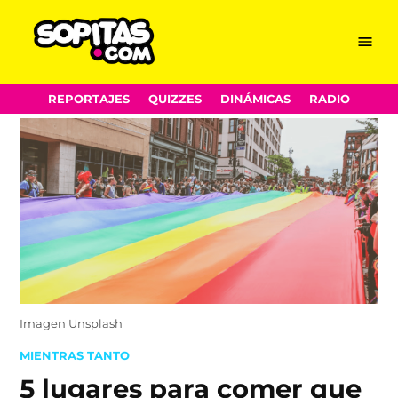
Menu
Sopitas.com
Skip
REPORTAJES
QUIZZES
DINÁMICAS
RADIO
to
content
Imagen Unsplash
POSTED
MIENTRAS TANTO
IN
5 lugares para comer que