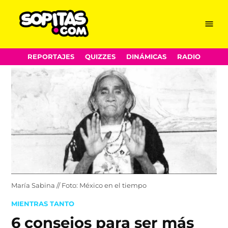
Menu
Sopitas.com
Skip
REPORTAJES
QUIZZES
DINÁMICAS
RADIO
to
content
María Sabina // Foto: México en el tiempo
POSTED
MIENTRAS TANTO
IN
6 consejos para ser más