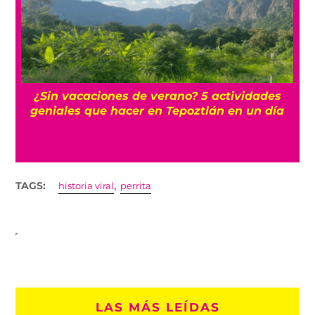
r
¿Sin vacaciones de verano? 5 actividades
geniales que hacer en Tepoztlán en un día
,
TAGS:
historia viral
perrita
LAS MÁS LEÍDAS