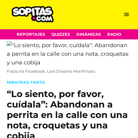
Menu
Sopitas.com
Skip
REPORTAJES
QUIZZES
DINÁMICAS
RADIO
to
content
Fotos vía Facebook: Lais Chesine Monfrinato
POSTED
MIENTRAS TANTO
IN
“Lo siento, por favor,
cuídala”: Abandonan a
perrita en la calle con una
nota, croquetas y una
cobija