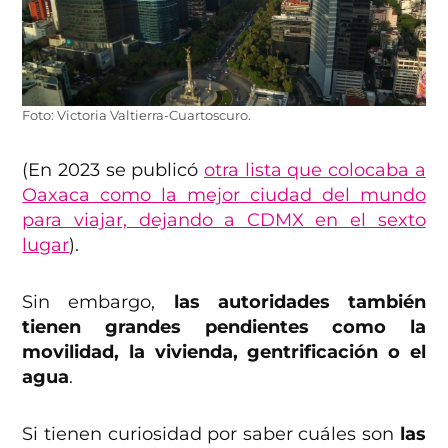
Foto: Victoria Valtierra-Cuartoscuro.
(En 2023 se publicó
otra lista que colocaba a
Oaxaca como la mejor ciudad del mundo
para viajar, dejando a CDMX en el sexto
lugar
).
Sin embargo,
las autoridades también
tienen grandes pendientes como la
movilidad, la vivienda, gentrificación o el
agua
.
Si tienen curiosidad por saber cuáles son
las