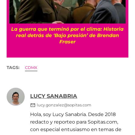
La guerra que terminó por el clima: Historia
o
real detrás de ‘Bajo presión’ de Brendan
Fraser
TAGS:
CDMX
LUCY SANABRIA
lucy.gonzalez@sopitas.com
Hola, soy Lucy Sanabria. Desde 2018
redacto y reporteo para Sopitas.com,
con especial entusiasmo en temas de