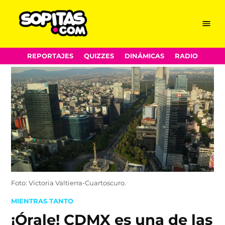
Menu
Sopitas.com
Skip
REPORTAJES
QUIZZES
DINÁMICAS
RADIO
to
content
Foto: Victoria Valtierra-Cuartoscuro.
POSTED
MIENTRAS TANTO
IN
¡Órale! CDMX es una de las