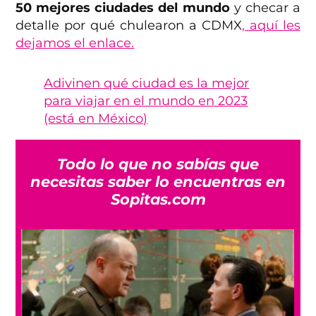
50 mejores ciudades del mundo
y checar a
detalle por qué chulearon a CDMX
, aquí les
dejamos el enlace.
Adivinen qué ciudad es la mejor
para viajar en el mundo en 2023
(está en México)
Todo lo que no sabías que
necesitas saber lo encuentras en
Sopitas.com