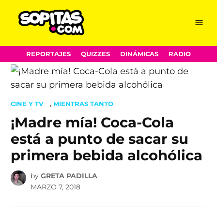
Menu
Sopitas.com
Skip
REPORTAJES
QUIZZES
DINÁMICAS
RADIO
to
content
POSTED
CINE Y TV
,
MIENTRAS TANTO
IN
¡Madre mía! Coca-Cola
está a punto de sacar su
primera bebida alcohólica
by
GRETA PADILLA
MARZO 7, 2018