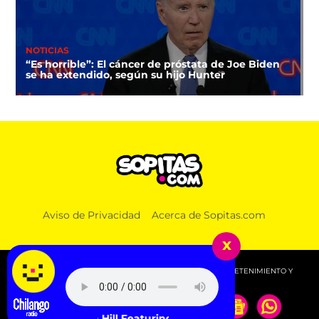
NOTICIAS
“Es horrible”: El cáncer de próstata de Joe Biden
se ha extendido, según su hijo Hunter
Aviso de Privacidad
Acerca de Sopitas.com
x
© 2026 SOPITAS.COM - MÚSICA, NOTICIAS, DEPORTES, ENTRETENIMIENTO Y
MÁS!.
Lauryn Hill Featuring Carlos Santana - To Zion