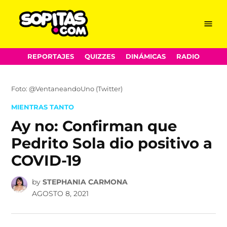
Menu
Sopitas.com
Skip
REPORTAJES
QUIZZES
DINÁMICAS
RADIO
to
content
Foto: @VentaneandoUno (Twitter)
POSTED
MIENTRAS TANTO
IN
Ay no: Confirman que
Pedrito Sola dio positivo a
COVID-19
by
STEPHANIA CARMONA
AGOSTO 8, 2021