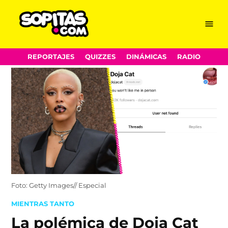
Menu
Sopitas.com
Skip
REPORTAJES
QUIZZES
DINÁMICAS
RADIO
to
content
Foto: Getty Images// Especial
POSTED
MIENTRAS TANTO
IN
La polémica de Doja Cat