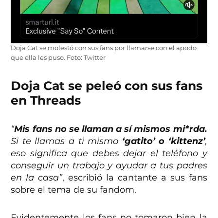
Doja Cat se molestó con sus fans por llamarse con el apodo
que ella les puso. Foto: Twitter
Doja Cat se peleó con sus fans
en Threads
“
Mis fans no se llaman a sí mismos mi*rda.
Si te llamas a ti mismo
‘gatito’ o ‘kittenz’
,
eso significa que debes dejar el teléfono y
conseguir un trabajo y ayudar a tus padres
en la casa”
, escribió la cantante a sus fans
sobre el tema de su fandom.
Evidentemente los fans no tomaron bien la