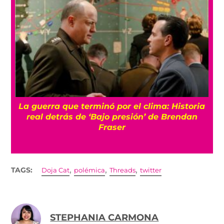
a
Conoce a Gelato, el gato que logró volver a
caminar gracias a una silla de ruedas de
juguetes
,
,
,
TAGS:
Doja Cat
polémica
Threads
twitter
STEPHANIA CARMONA