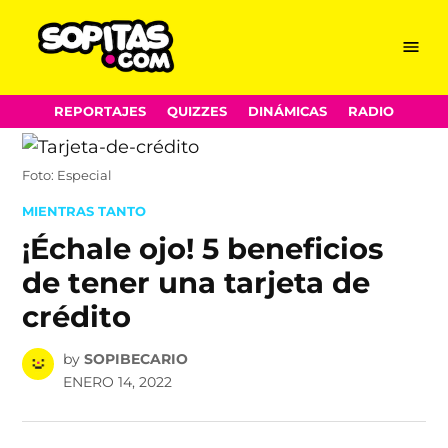
Menu
Sopitas.com
Skip
REPORTAJES
QUIZZES
DINÁMICAS
RADIO
to
content
Foto: Especial
POSTED
MIENTRAS TANTO
IN
¡Échale ojo! 5 beneficios
de tener una tarjeta de
crédito
by
SOPIBECARIO
ENERO 14, 2022