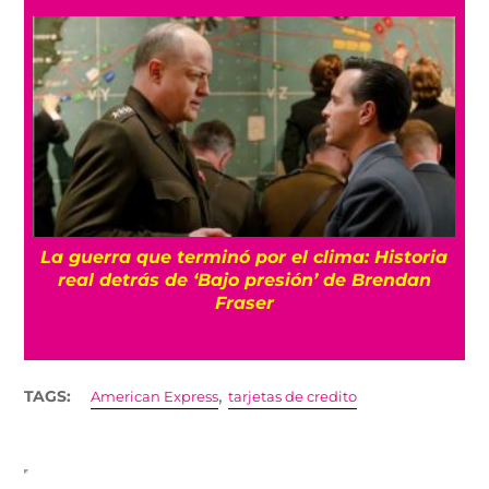
La guerra que terminó por el clima: Historia
o
real detrás de ‘Bajo presión’ de Brendan
Fraser
,
TAGS:
American Express
tarjetas de credito