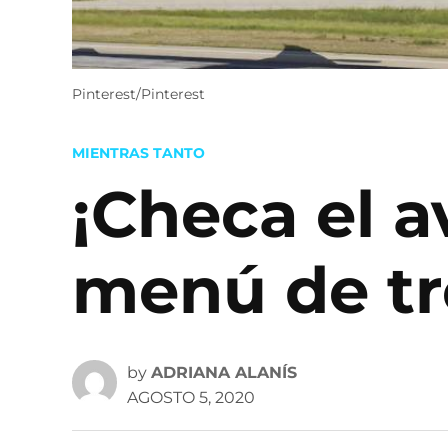
Pinterest/Pinterest
POSTED
MIENTRAS TANTO
IN
¡Checa el a
menú de tre
by
ADRIANA ALANÍS
AGOSTO 5, 2020