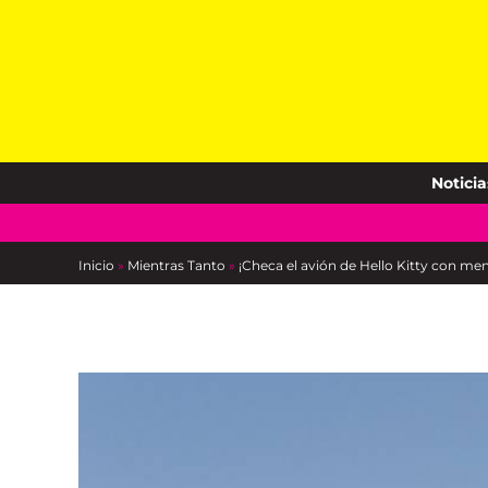
Skip
to
content
Noticia
Inicio
»
Mientras Tanto
»
¡Checa el avión de Hello Kitty con menú