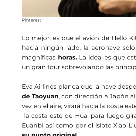
Pinterest
Lo mejor, es que el avión de Hello Ki
hacia ningún lado, la aeronave sol
magníficas
horas.
La idea, es que est
un gran tour sobrevolando las principa
Eva Airlines planea que la nave desp
de Taoyuan
, con dirección a Japón a
vez en el aire, virará hacia la costa es
la costa este de Hua, para luego gira
Euanbi así como por el islote Xiao Li
su punto original.