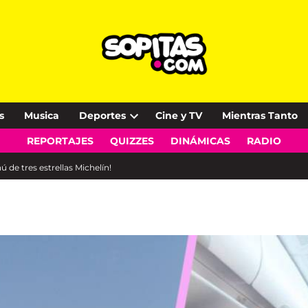
s
Musica
Deportes
Cine y TV
Mientras Tanto
Open
REPORTAJES
QUIZZES
DINÁMICAS
RADIO
dropdown
menu
 de tres estrellas Michelín!