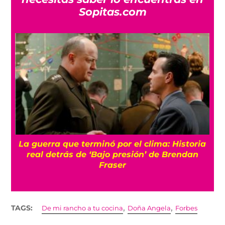
Sopitas.com
La guerra que terminó por el clima: Historia
o
real detrás de ‘Bajo presión’ de Brendan
Fraser
,
,
TAGS:
De mi rancho a tu cocina
Doña Angela
Forbes