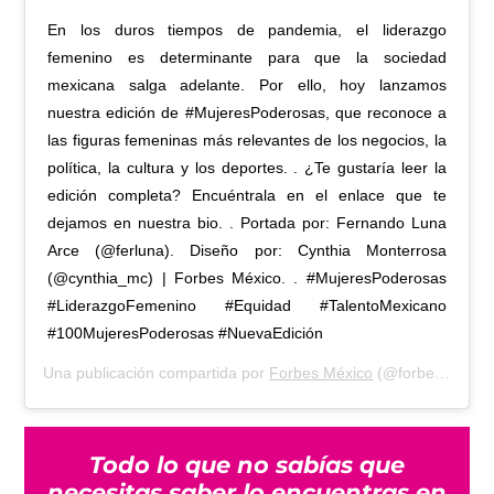
En los duros tiempos de pandemia, el liderazgo
femenino es determinante para que la sociedad
mexicana salga adelante. Por ello, hoy lanzamos
nuestra edición de #MujeresPoderosas, que reconoce a
las figuras femeninas más relevantes de los negocios, la
política, la cultura y los deportes. . ¿Te gustaría leer la
edición completa? Encuéntrala en el enlace que te
dejamos en nuestra bio. . Portada por: Fernando Luna
Arce (@ferluna). Diseño por: Cynthia Monterrosa
(@cynthia_mc) | Forbes México. . #MujeresPoderosas
#LiderazgoFemenino #Equidad #TalentoMexicano
#100MujeresPoderosas #NuevaEdición
Una publicación compartida por
Forbes México
(@forbesmexico) el
Todo lo que no sabías que
necesitas saber lo encuentras en