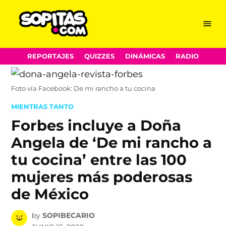
Menu
Sopitas.com
Skip
REPORTAJES
QUIZZES
DINÁMICAS
RADIO
to
content
Foto vía Facebook: De mi rancho a tu cocina
POSTED
MIENTRAS TANTO
IN
Forbes incluye a Doña
Angela de ‘De mi rancho a
tu cocina’ entre las 100
mujeres más poderosas
de México
by
SOPIBECARIO