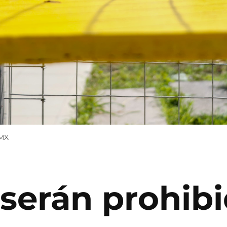
DMX
 serán prohib