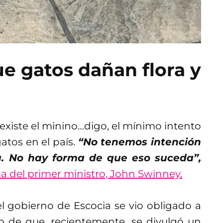
e gatos dañan flora y
existe el minino…digo, el mínimo intento
gatos en el país.
“No tenemos intención
ia. No hay forma de que eso suceda”,
na del primer ministro, John Swinney.
l gobierno de Escocia se vio obligado a
go de que, recientemente, se divulgó un