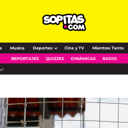
s
Musica
Deportes
Cine y TV
Mientras Tanto
Open
REPORTAJES
QUIZZES
DINÁMICAS
RADIO
dropdown
menu
ia?