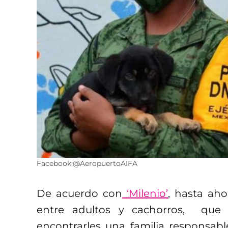
Facebook:@AeropuertoAIFA
De acuerdo con
‘Milenio’
, hasta ah
entre adultos y cachorros, que
encontrarles una familia responsa