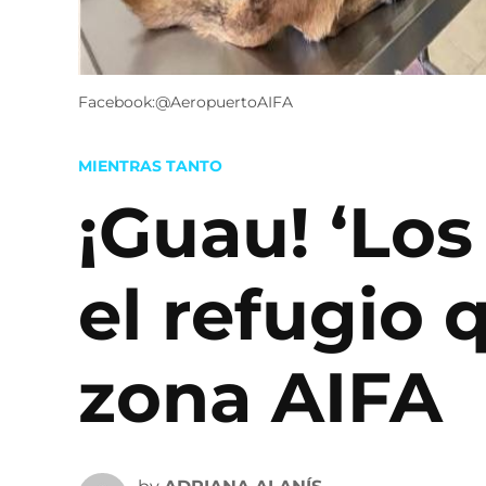
Facebook:@AeropuertoAIFA
POSTED
MIENTRAS TANTO
IN
¡Guau! ‘Los
el refugio 
zona AIFA