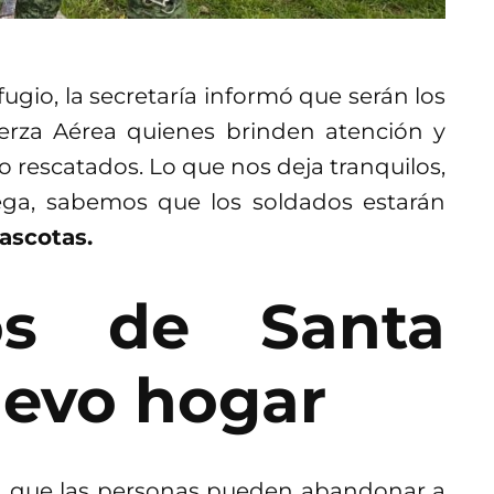
fugio, la secretaría informó que serán los
erza Aérea quienes brinden atención y
 rescatados. Lo que nos deja tranquilos,
rega, sabemos que los soldados estarán
ascotas.
tos de Santa
uevo hogar
a que las personas pueden abandonar a