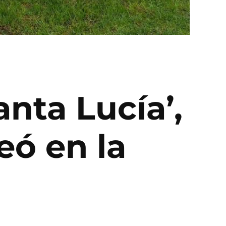
anta Lucía’,
eó en la