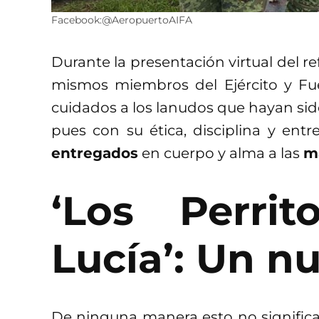
Facebook:@AeropuertoAIFA
Durante la presentación virtual del re
mismos miembros del Ejército y Fu
cuidados a los lanudos que hayan sido
pues con su ética, disciplina y ent
entregados
en cuerpo y alma a las
m
‘Los Perri
Lucía’: Un n
De ninguna manera esto no signific