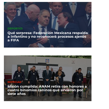
DEPORTES
Qué sorpresa: Federación Mexicana respalda
a Infantino y no reconocerá procesos ajenos
a FIFA
NOTICIAS
Misión cumplida: ANAM retira con honores a
cuatro binomios caninos que sirvieron por
siete años