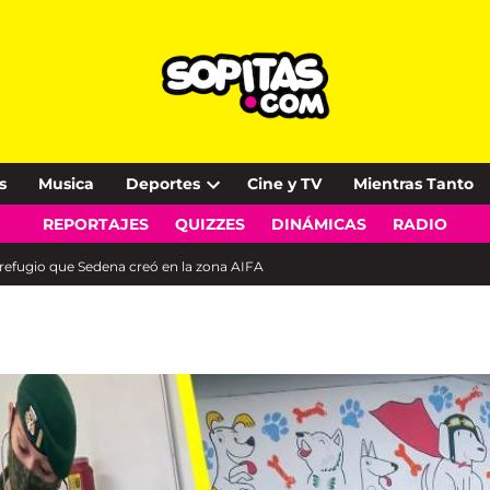
s
Musica
Deportes
Cine y TV
Mientras Tanto
Open
REPORTAJES
QUIZZES
DINÁMICAS
RADIO
dropdown
menu
el refugio que Sedena creó en la zona AIFA