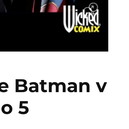
de Batman v
o 5