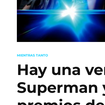
POSTED
MIENTRAS TANTO
IN
Hay una ve
Superman y