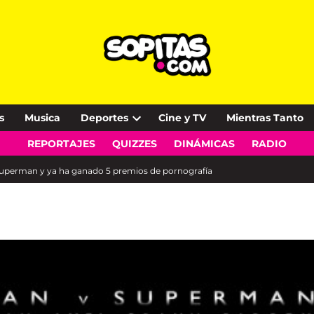
s
Musica
Deportes
Cine y TV
Mientras Tanto
Open
REPORTAJES
QUIZZES
DINÁMICAS
RADIO
dropdown
menu
uperman y ya ha ganado 5 premios de pornografía