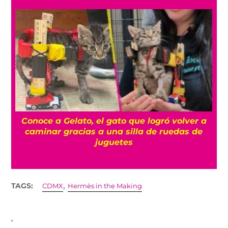
a
Dinosaurios gigantes toman el AIFA con esta
exposición gratuita
,
TAGS:
CDMX
Hermès in the Making