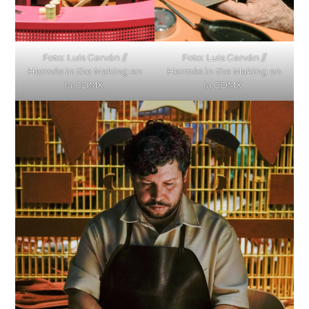
Foto: Luis Garván //
Foto: Luis Garván //
Hermès in the Making en
Hermès in the Making en
la CDMX.
la CDMX.