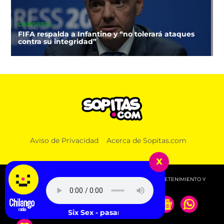
DEPORTES
FIFA respalda a Infantino y “no tolerará ataques
contra su integridad”
Aviso de Privacidad
Acerca de Sopitas.com
x
© 2026 SOPITAS.COM - MÚSICA, NOTICIAS, DEPORTES, ENTRETENIMIENTO Y
MÁS!.
Emilia & Six Sex - pasarella