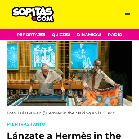
Menu
Sopitas.com
Skip
REPORTAJES
QUIZZES
DINÁMICAS
RADIO
to
content
Foto: Luis Garván // Hermès in the Making en la CDMX.
POSTED
MIENTRAS TANTO
IN
Lánzate a Hermès in the