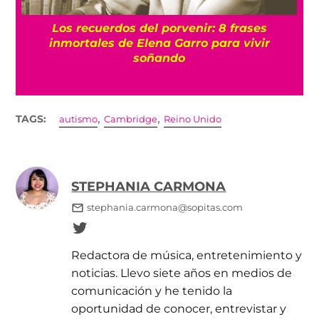
Marte está en México: Bienvenidos a las
dunas rojas de Pacula
,
,
TAGS:
autismo
Cambridge
Reino Unido
STEPHANIA CARMONA
stephania.carmona@sopitas.com
Redactora de música, entretenimiento y
noticias. Llevo siete años en medios de
comunicación y he tenido la
oportunidad de conocer, entrevistar y