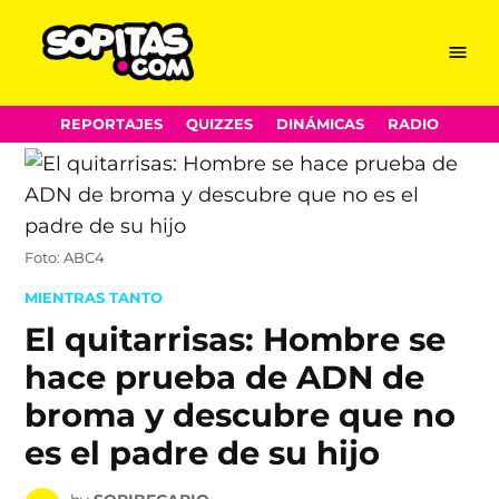
Menu
Sopitas.com
Skip
REPORTAJES
QUIZZES
DINÁMICAS
RADIO
to
content
Foto: ABC4
POSTED
MIENTRAS TANTO
IN
El quitarrisas: Hombre se
hace prueba de ADN de
broma y descubre que no
es el padre de su hijo