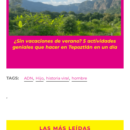
r
¿Sin vacaciones de verano? 5 actividades
geniales que hacer en Tepoztlán en un día
,
,
,
TAGS:
ADN
Hijo
historia viral
hombre
LAS MÁS LEÍDAS