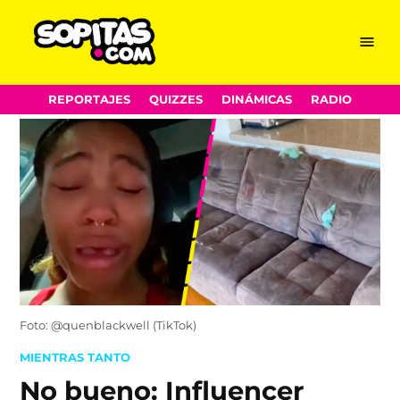
Menu
Sopitas.com
Skip
REPORTAJES
QUIZZES
DINÁMICAS
RADIO
to
content
Foto: @quenblackwell (TikTok)
POSTED
MIENTRAS TANTO
IN
No bueno: Influencer