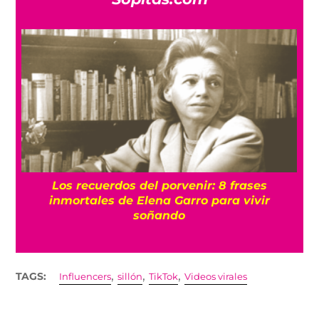
e
Los recuerdos del porvenir: 8 frases
inmortales de Elena Garro para vivir
soñando
,
,
,
TAGS:
Influencers
sillón
TikTok
Videos virales