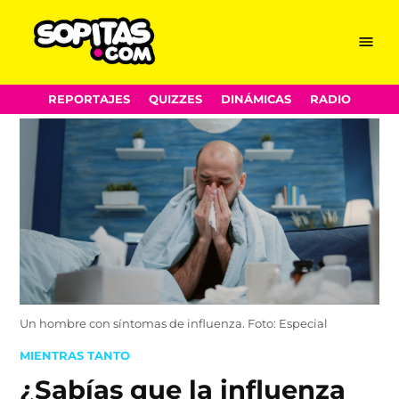
Menu
Sopitas.com
Skip
REPORTAJES
QUIZZES
DINÁMICAS
RADIO
to
content
Un hombre con síntomas de influenza. Foto: Especial
POSTED
MIENTRAS TANTO
IN
¿Sabías que la influenza