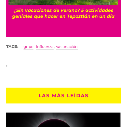
r
¿Sin vacaciones de verano? 5 actividades
geniales que hacer en Tepoztlán en un día
,
,
TAGS:
gripe
Influenza
vacunación
LAS MÁS LEÍDAS