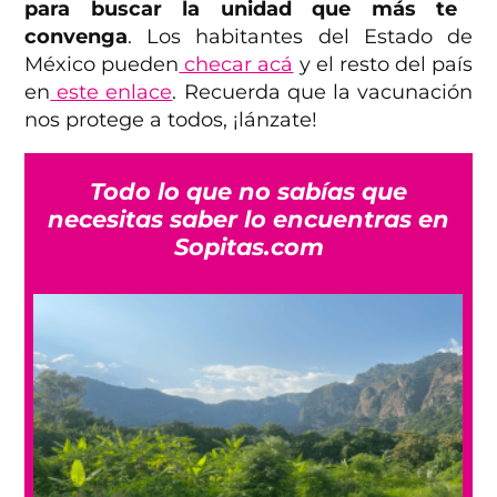
para buscar la unidad que más te
convenga
. Los habitantes del Estado de
México pueden
checar acá
y el resto del país
en
este enlace
. Recuerda que la vacunación
nos protege a todos, ¡lánzate!
Todo lo que no sabías que
necesitas saber lo encuentras en
Sopitas.com