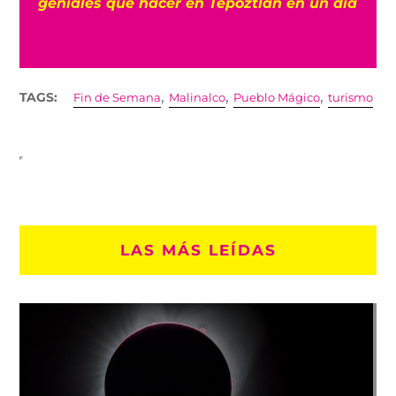
geniales que hacer en Tepoztlán en un día
,
,
,
TAGS:
Fin de Semana
Malinalco
Pueblo Mágico
turismo
LAS MÁS LEÍDAS