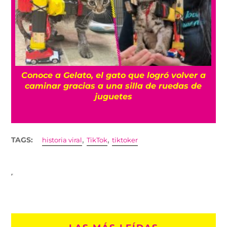
a
Conoce a Gelato, el gato que logró volver a
caminar gracias a una silla de ruedas de
juguetes
,
,
TAGS:
historia viral
TikTok
tiktoker