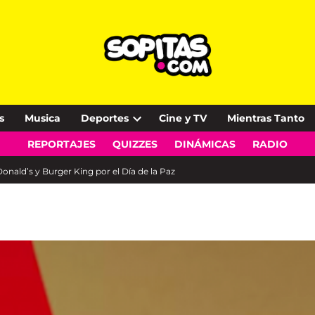
s
Musica
Deportes
Cine y TV
Mientras Tanto
Open
REPORTAJES
QUIZZES
DINÁMICAS
RADIO
dropdown
menu
onald’s y Burger King por el Día de la Paz