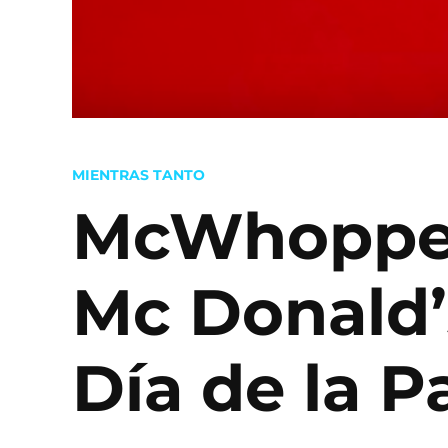
POSTED
MIENTRAS TANTO
IN
McWhopper:
Mc Donald’
Día de la P